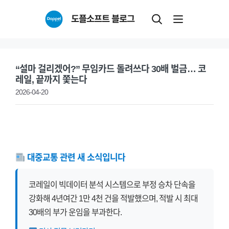
Skip
도플소프트 블로그
to
content
“설마 걸리겠어?” 무임카드 돌려쓰다 30배 벌금… 코
레일, 끝까지 쫓는다
2026-04-20
대중교통 관련 새 소식입니다
코레일이 빅데이터 분석 시스템으로 부정 승차 단속을
강화해 4년여간 1만 4천 건을 적발했으며, 적발 시 최대
30배의 부가 운임을 부과한다.