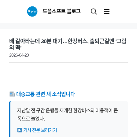
Skip
도플소프트 블로그
to
content
배 갈아타는데 30분 대기…한강버스, 출퇴근길엔 ‘그림
의 떡’
2026-04-20
대중교통 관련 새 소식입니다
지난달 전 구간 운행을 재개한 한강버스의 이용객이 큰
폭으로 늘었다.
기사 전문 보러가기