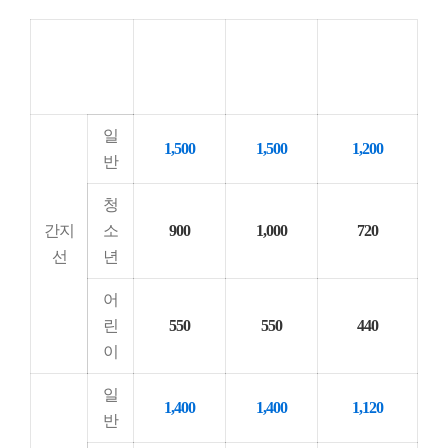
조조할인(교
교통카드
구분 (원)
현금 기준
통카드만 적
기준
용)
일
1,500
1,500
1,200
반
청
간지
소
900
1,000
720
선
년
어
린
550
550
440
이
일
1,400
1,400
1,120
반