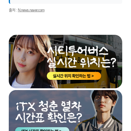
출처 :
N.news.naver.com