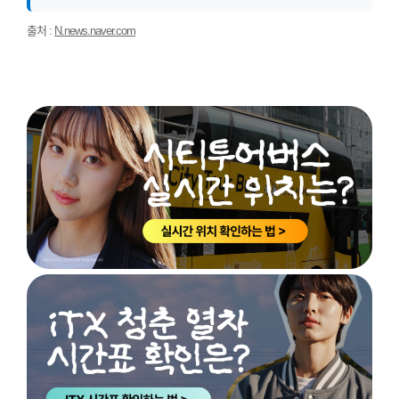
출처 :
N.news.naver.com