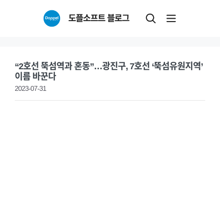
Skip
도플소프트 블로그
to
content
“2호선 뚝섬역과 혼동”…광진구, 7호선 ‘뚝섬유원지역’
이름 바꾼다
2023-07-31