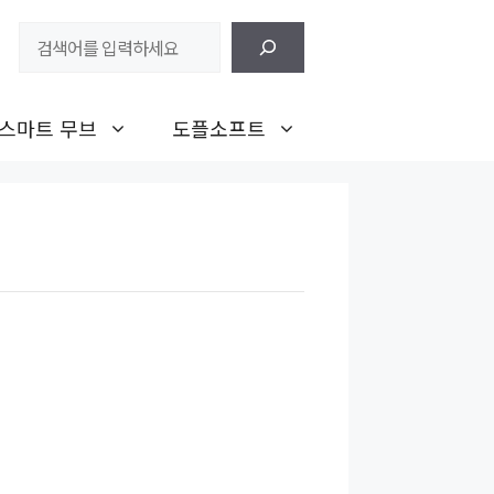
검
색
스마트 무브
도플소프트