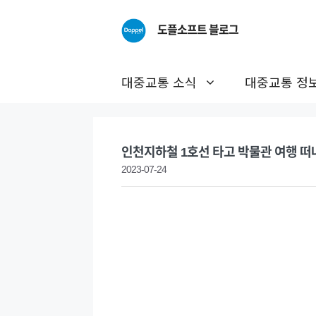
Skip
to
도플소프트 블로그
content
대중교통 소식
대중교통 정
인천지하철 1호선 타고 박물관 여행 떠
2023-07-24