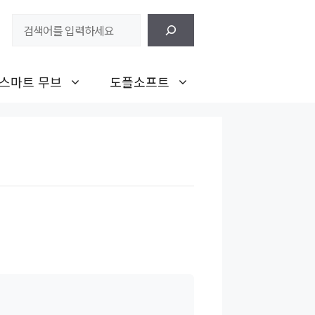
검
색
스마트 무브
도플소프트