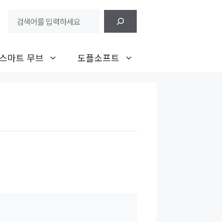
검
색
스마트 무브
도플소프트