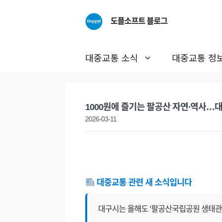
Skip
to
도플소프트 블로그
content
대중교통 소식
대중교통 정
1000원에 즐기는 팔공산 자연∙역사…
2026-03-11
대중교통 관련 새 소식입니다
대구시는 올해도 ‘팔공산국립공원 생태관광