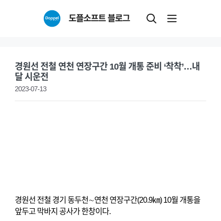
Skip
도플소프트 블로그
to
content
경원선 전철 연천 연장구간 10월 개통 준비 ‘착착’…내
달 시운전
2023-07-13
경원선 전철 경기 동두천∼연천 연장구간(20.9㎞) 10월 개통을
앞두고 막바지 공사가 한창이다.