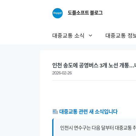
Skip
to
도플소프트 블로그
content
대중교통 소식
대중교통 정
인천 송도에 공영버스 3개 노선 개통…
2026-02-26
대중교통 관련 새 소식입니다
인천시 연수구는 다음 달부터 대중교통 취