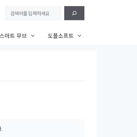
검
색
스마트 무브
도플소프트
.