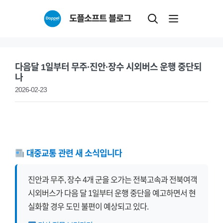
Skip
도플소프트 블로그
to
content
다음달 1일부터 무주·진안·장수 시외버스 운행 중단되
나
2026-02-23
대중교통 관련 새 소식입니다
진안과 무주, 장수 4개 군을 오가는 전북고속과 전북여객
시외버스가 다음 달 1일부터 운행 중단을 예고하면서 현
실화할 경우 도민 불편이 예상되고 있다.