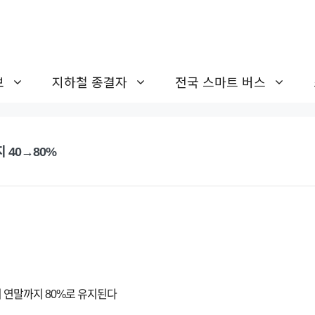
보
지하철 종결자
전국 스마트 버스
 40→80%
 연말까지 80%로 유지된다