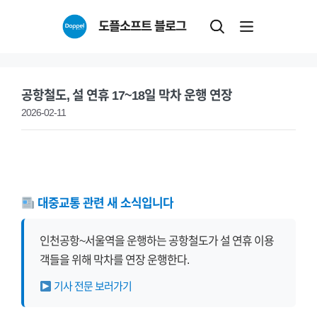
Skip
도플소프트 블로그
to
content
공항철도, 설 연휴 17~18일 막차 운행 연장
2026-02-11
대중교통 관련 새 소식입니다
인천공항~서울역을 운행하는 공항철도가 설 연휴 이용
객들을 위해 막차를 연장 운행한다.
기사 전문 보러가기