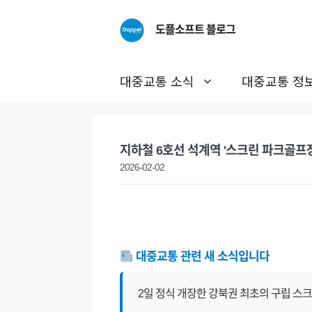
Skip
to
도플소프트 블로그
content
대중교통 소식
대중교통 정
지하철 6호선 석계역 '스크린 파크골프장
2026-02-02
대중교통 관련 새 소식입니다
2일 정식 개장한 강북권 최초의 구립 스