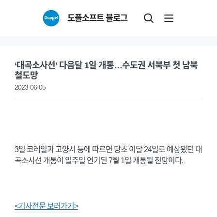
Skip
도플소프트 블로그
to
content
‘대곡소사선’ 다음달 1일 개통…수도권 서북부 첫 남북
철도망
2023-06-05
3일 코레일과 고양시 등에 따르면 당초 이달 24일로 예상됐던 대
곡소사선 개통이 일주일 연기된 7월 1일 개통될 전망이다.
<기사전문 보러가기>