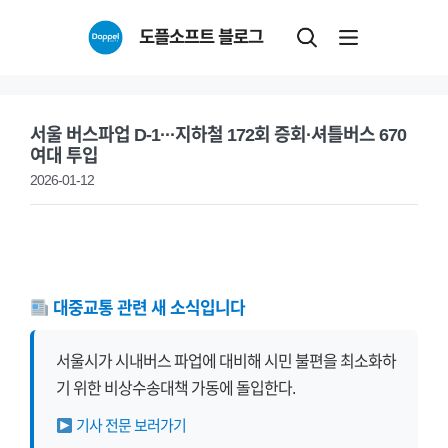
Skip
도플소프트 블로그
to
content
서울 버스파업 D-1···지하철 172회 증회·셔틀버스 670
여대 투입
2026-01-12
대중교통 관련 새 소식입니다
서울시가 시내버스 파업에 대비해 시민 불편을 최소화하
기 위한 비상수송대책 가동에 돌입한다.
기사 전문 보러가기