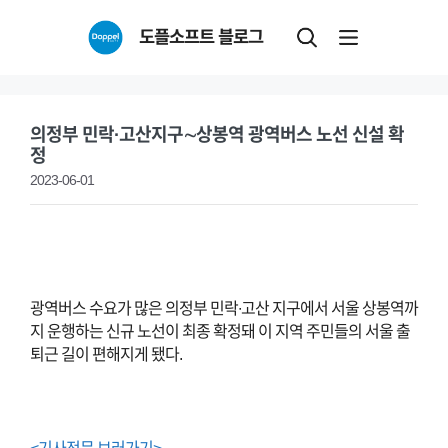
Skip
도플소프트 블로그
to
content
의정부 민락·고산지구∼상봉역 광역버스 노선 신설 확
정
2023-06-01
광역버스 수요가 많은 의정부 민락∙고산 지구에서 서울 상봉역까
지 운행하는 신규 노선이 최종 확정돼 이 지역 주민들의 서울 출
퇴근 길이 편해지게 됐다.