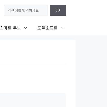
검
색
스마트 무브
도플소프트