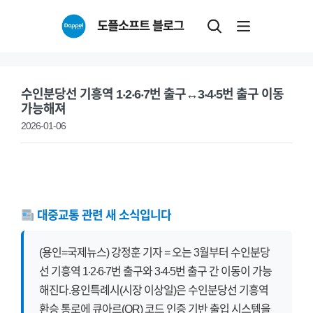
Skip
도플소프트 블로그
to
content
수인분당선 기흥역 1‧2‧6‧7번 출구↔3‧4‧5번 출구 이동
가능해져
2026-01-06
대중교통 관련 새 소식입니다
(용인=국제뉴스) 강정훈 기자 = 오는 3월부터 수인분당
선 기흥역 1‧2‧6‧7번 출구와 3‧4‧5번 출구 간 이동이 가능
해진다.용인특례시(시장 이상일)은 수인분당선 기흥역
환승 통로에 큐아르(QR) 코드 인증 기반 출입 시스템을