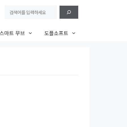
검
색
스마트 무브
도플소프트