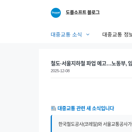
Skip
to
도플소프트 블로그
content
대중교통 소식
대중교통 정
철도·서울지하철 파업 예고…노동부, 임
2025-12-08
대중교통 관련 새 소식입니다
한국철도공사(코레일)와 서울교통공사가 이