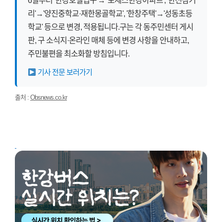
6일부터 '한강호텔입구'→ '포제스한강아파트', '한전삼거
리'→'양진중학교·재한몽골학교', '한창주택'→'성동초등
학교' 등으로 변경, 적용됩니다.구는 각 동주민센터 게시
판, 구 소식지·온라인 매체 등에 변경 사항을 안내하고,
주민불편을 최소화할 방침입니다.
기사 전문 보러가기
출처 :
Obsnews.co.kr