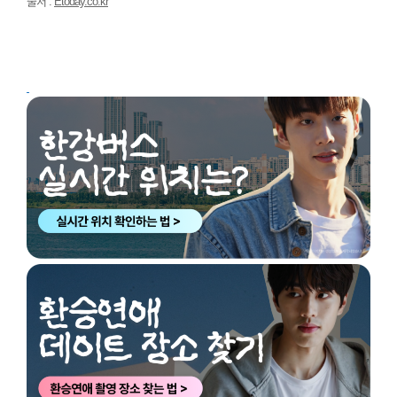
출처 :
Etoday.co.kr