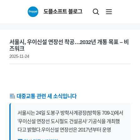
Skip
도플소프트 블로그
to
content
서울시, 우이신설 연장선 착공…2032년 개통 목표 – 비
즈워크
2025-11-24
대중교통 관련 새 소식입니다
서울시는 24일 도봉구 방학사계광장(방학동 709-1)에서
'우이신설 연장선 도시철도 건설공사' 기공식을 개최했
다고 밝혔다.우이신설 연장선은 2017년부터 운영