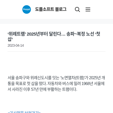
Skip
도플소프트 블로그
to
content
‘위례트램’ 2025년부터 달린다… 송파~복정 노선 ‘첫
삽’
2023-04-14
서울 송파구와 위례신도시를 잇는 ‘노면열차(트램)’가 2025년 개
통을 목표로 첫 삽을 떴다. 자동차와 버스에 밀려 1968년 서울에
서 사라진 이후 57년 만에 부활하는 트램이다.