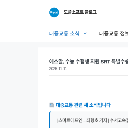
Skip
to
도플소프트 블로그
content
대중교통 소식
대중교통 정
에스알, 수능 수험생 지원 SRT 특별
2025-11-11
대중교통 관련 새 소식입니다
| 스마트에프엔 = 최형호 기자 | 수서고