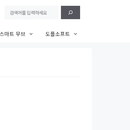
검
색
스마트 무브
도플소프트