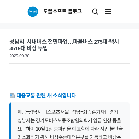
Skip
도플소프트 블로그
to
content
성남시, 시내버스 전면파업…마을버스 275대·택시
3519대 비상 투입
2025-09-30
대중교통 관련 새 소식입니다
제공=성남시 〔스포츠서울│성남=좌승훈기자〕경기
성남시는 경기도버스노동조합협의회가 임금 인상 등을
요구하며 10월 1일 총파업을 예고함에 따라 시민 불편을
최소화하기 위해 비상수송대책본부를 가동하고 비상수