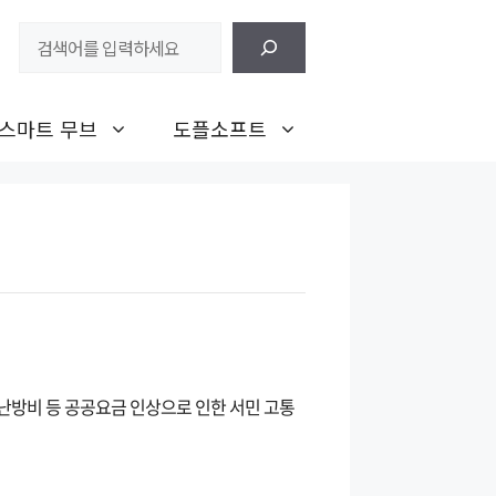
검
색
스마트 무브
도플소프트
난방비 등 공공요금 인상으로 인한 서민 고통