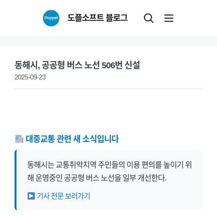
Skip
도플소프트 블로그
to
content
동해시, 공공형 버스 노선 506번 신설
2025-09-23
대중교통 관련 새 소식입니다
동해시는 교통취약지역 주민들의 이용 편의를 높이기 위
해 운영중인 공공형 버스 노선을 일부 개선한다.
기사 전문 보러가기