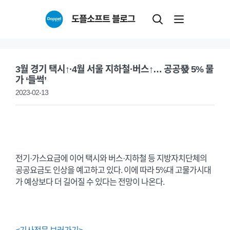
Skip
도플소프트 블로그
to
content
3월 경기 택시↑·4월 서울 지하철·버스↑… 공공發 5% 물
가 ‘들썩’
2023-02-13
전기·가스요금에 이어 택시와 버스·지하철 등 지방자치단체의
공공요금도 인상을 예고하고 있다. 이에 따라 5%대 고물가시대
가 예상보다 더 길어질 수 있다는 전망이 나온다.