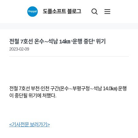
Skip
도플소프트 블로그
to
content
전철 7호선 온수∼석남 14㎞ ‘운행 중단’ 위기
2023-02-09
전철 7호선 부천·인천 구간(온수∼부평구청∼석남 14.0㎞) 운행
이 중단될 위기에 처했다.
<기사전문 보러가기>