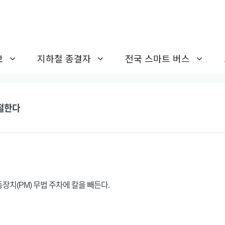
보
지하철 종결자
전국 스마트 버스
근절한다
치(PM) 무법 주차에 칼을 빼든다.