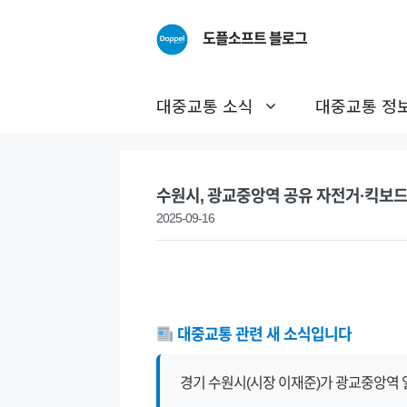
Skip
to
도플소프트 블로그
content
대중교통 소식
대중교통 정
수원시, 광교중앙역 공유 자전거·킥보드
2025-09-16
대중교통 관련 새 소식입니다
경기 수원시(시장 이재준)가 광교중앙역 일