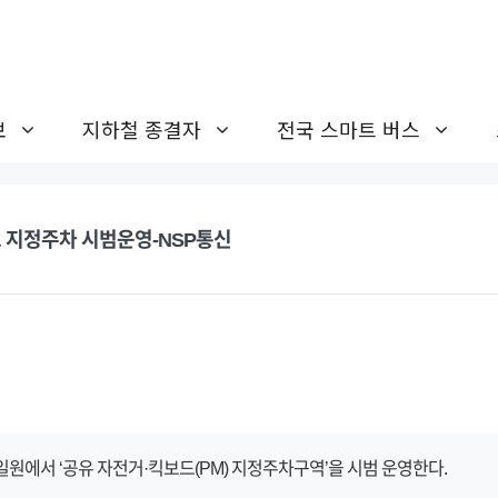
보
지하철 종결자
전국 스마트 버스
 지정주차 시범운영-NSP통신
원에서 ‘공유 자전거·킥보드(PM) 지정주차구역’을 시범 운영한다.