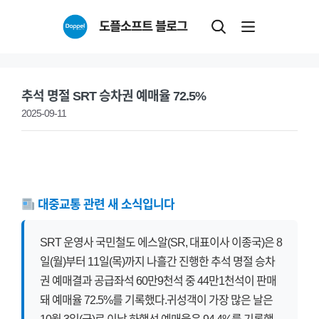
Skip
도플소프트 블로그
to
content
추석 명절 SRT 승차권 예매율 72.5%
2025-09-11
대중교통 관련 새 소식입니다
SRT 운영사 국민철도 에스알(SR, 대표이사 이종국)은 8
일(월)부터 11일(목)까지 나흘간 진행한 추석 명절 승차
권 예매결과 공급좌석 60만9천석 중 44만1천석이 판매
돼 예매율 72.5%를 기록했다.귀성객이 가장 많은 날은