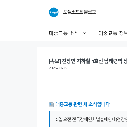
Skip
to
도플소프트 블로그
content
대중교통 소식
대중교통 정
[속보] 전장연 지하철 4호선 남태령역 
2025-09-05
대중교통 관련 새 소식입니다
5일 오전 전국장애인차별철폐연대(전장연