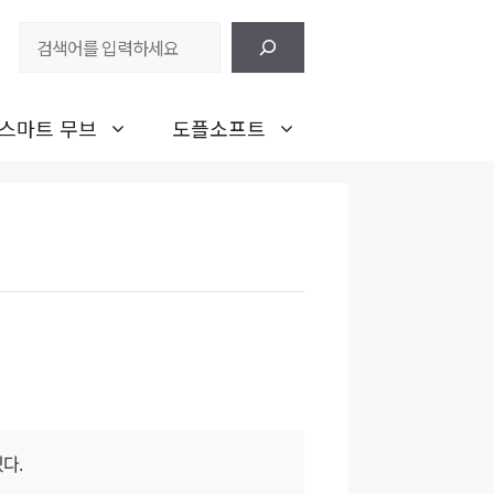
검
색
스마트 무브
도플소프트
다.