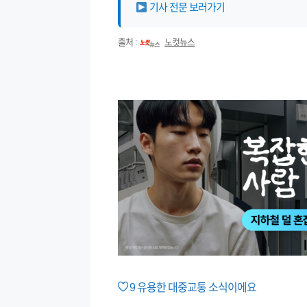
기사 전문 보러가기
출처 :
노컷뉴스
9
유용한 대중교통 소식이에요