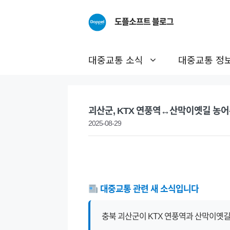
Skip
to
도플소프트 블로그
content
대중교통 소식
대중교통 정
괴산군, KTX 연풍역↔산막이옛길 농어
2025-08-29
대중교통 관련 새 소식입니다
충북 괴산군이 KTX 연풍역과 산막이옛길