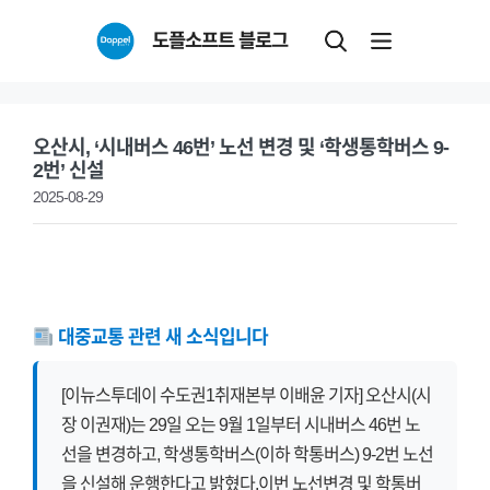
Skip
도플소프트 블로그
to
content
오산시, ‘시내버스 46번’ 노선 변경 및 ‘학생통학버스 9-
2번’ 신설
2025-08-29
대중교통 관련 새 소식입니다
[이뉴스투데이 수도권1취재본부 이배윤 기자] 오산시(시
장 이권재)는 29일 오는 9월 1일부터 시내버스 46번 노
선을 변경하고, 학생통학버스(이하 학통버스) 9-2번 노선
을 신설해 운행한다고 밝혔다.이번 노선변경 및 학통버