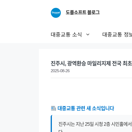
Skip
to
도플소프트 블로그
content
대중교통 소식
대중교통 정
진주시, 광역환승 마일리지제 전국 최초
2025-08-26
대중교통 관련 새 소식입니다
진주시는 지난 25일 시청 2층 시민홀에서