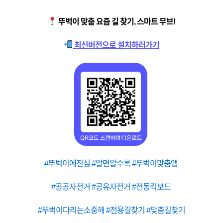
뚜벅이 맞춤 요즘 길 찾기, 스마트 무브!
최신버전으로 설치하러가기
#뚜벅이에진심 #알면알수록 #뚜벅이맞춤앱
#공공자전거 #공유자전거 #전동킥보드
#뚜벅이다리는소중해 #전용길찾기 #맞춤길찾기