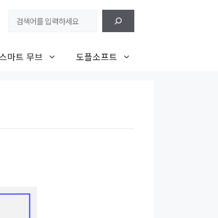
검
색
스마트 무브
도플소프트