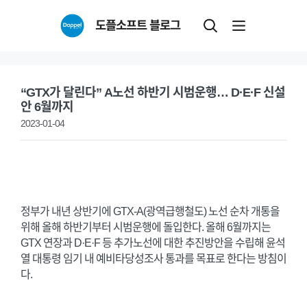
Skip
도플소프트 블로그
to
content
“GTX가 달린다” A노선 하반기 시범운행… D·E·F 신설
안 6월까지
2023-01-04
정부가 내년 상반기에 GTX-A(광역급행철도) 노선 순차 개통을
위해 올해 하반기부터 시범운행에 돌입한다. 올해 6월까지는
GTX 연장과 D·E·F 등 추가노선에 대한 추진방안을 수립해 윤석
열 대통령 임기 내 예비타당성조사 통과를 목표로 한다는 방침이
다.