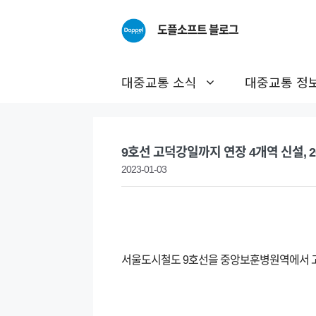
Skip
to
도플소프트 블로그
content
대중교통 소식
대중교통 정
9호선 고덕강일까지 연장 4개역 신설, 2
2023-01-03
서울도시철도 9호선을 중앙보훈병원역에서 고