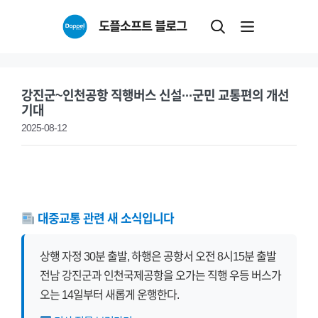
Skip
도플소프트 블로그
to
content
강진군~인천공항 직행버스 신설···군민 교통편의 개선
기대
2025-08-12
대중교통 관련 새 소식입니다
상행 자정 30분 출발, 하행은 공항서 오전 8시15분 출발
전남 강진군과 인천국제공항을 오가는 직행 우등 버스가
오는 14일부터 새롭게 운행한다.