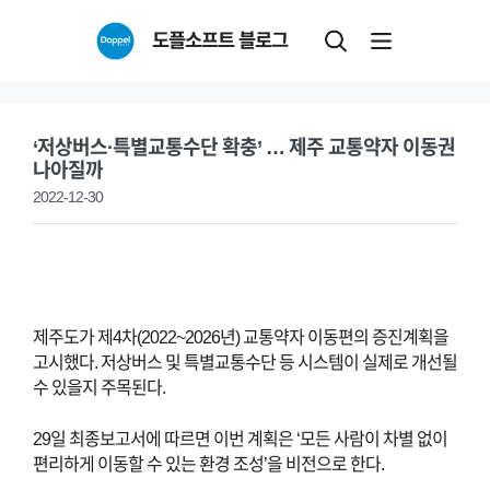
Skip
도플소프트 블로그
to
content
‘저상버스·특별교통수단 확충’ … 제주 교통약자 이동권
나아질까
2022-12-30
제주도가 제4차(2022~2026년) 교통약자 이동편의 증진계획을
고시했다. 저상버스 및 특별교통수단 등 시스템이 실제로 개선될
수 있을지 주목된다.
29일 최종보고서에 따르면 이번 계획은 ‘모든 사람이 차별 없이
편리하게 이동할 수 있는 환경 조성’을 비전으로 한다.