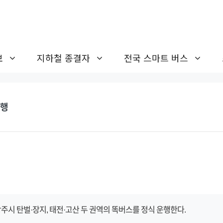
보
지하철 종결자
전국 스마트 버스
운행
주시 탄벌·장지, 태전·고산 두 권역의 똑버스를 정식 운행한다.