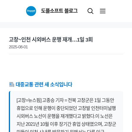
Skip
도플소프트 블로그
to
content
고창~인천 시외버스 운행 재개…1일 3회
2025-08-01
대중교통 관련 새 소식입니다
[고창=뉴스핌] 고종승 기자 = 전북 고창군은 1일 그동안
휴업으로 인해 운행이 중단되었던 고창발 인천터미널행
시외버스 노선이 운행을 재개했다고 밝혔다.이 노선은
지난 2021년 10월 이후 장기간 휴업 상태였으며, 고창군