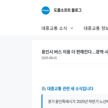
Skip
to
도플소프트 블로그
content
대중교통 소식
대중교통 정
용인시 버스 이용 더 편해진다…광역·
2025-08-01
대중교통 관련 새 소식입니다
경기 용인특례시가 '2025년 하반기 노선버