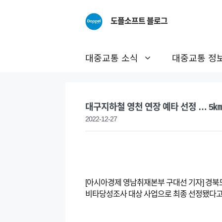
Skip
to
도플소프트 블로그
content
대중교통 소식
대중교통 정
대구지하철 영천 연장 예타 선정 … 5㎞ 
2022-12-27
[아시아경제 영남취재본부 구대선 기자] 경북
비타당성조사 대상 사업으로 최종 선정됐다고