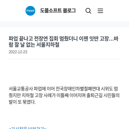
Skip
도플소프트 블로그
to
content
파업 끝나고 전장연 집회 멈췄더니 이젠 잇딴 고장…바
람 잘 날 없는 서울지하철
2022-12-23
서울교통공사 파업에 이어 전국장애인차별철폐연대 시위도 멈
췄지만 지하철 고장 사례가 이틀째 이어지며 출퇴근길 시민들의
발이 또 묶였다.